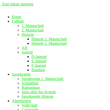
Zum Inhalt springen
Home
Fußball
1. Mannschaft
2. Mannschaft
Historie
Historie 1. Mannschaft
Historie 2. Mannschaft
AH
Jugend
D-Jugend
E-Jugend
F-Jugend
Bambini
Sportkegeln
Sportkegeln 1. Mannschaft
Schnittliste
Bahnanlage
Infos über das Kegeln
Sportkegeln Historie
Abteilungen
Volleyball
Gymnastik