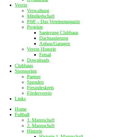
Verein
Verwaltung
Mitgliedschaft
Pfiff – Das Vereinsmagazin
Projekte
Sanierung Clubhaus
Dachsanierung
Anbau/Garagen
Verein Historie
Futsal
Downloads
Clubhaus
Sponsoring
Partner
Spenden
Freundeskreis
Förderverein
Links
Home
Fußball
1. Mannschaft
2. Mannschaft
Historie
Historie 1. Mannschaft