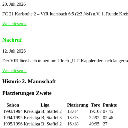
20. Juli 2026
FC 21 Karlsruhe 2 – VfR Ittersbach 6:5 (2:3 /4:4) n.V. 1. Runde Kre
Weiterlesen »
Nachruf
12. Juli 2026
Der VfR Ittersbach trauert um Ulrich „Uli“ Kappler der nach langer 
Weiterlesen »
Historie 2. Mannschaft
Platzierungen Zweite
Saison
Liga
Plazierung
Tore
Punkte
1993/1994
Kreisliga B, Staffel 2
13./14
19:107
07:45
1994/1995
Kreisliga B, Staffel 3
13./13
22:92
02:46
1995/1996
Kreisliga B, Staffel 2
16./18
49:95
27