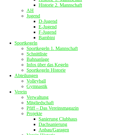
Historie 2. Mannschaft
AH
Jugend
D-Jugend
E-Jugend
F-Jugend
Bambini
Sportkegeln
Sportkegeln 1. Mannschaft
Schnittliste
Bahnanlage
Infos über das Kegeln
Sportkegeln Historie
Abteilungen
Volleyball
Gymnastik
Verein
Verwaltung
Mitgliedschaft
Pfiff – Das Vereinsmagazin
Projekte
Sanierung Clubhaus
Dachsanierung
Anbau/Garagen