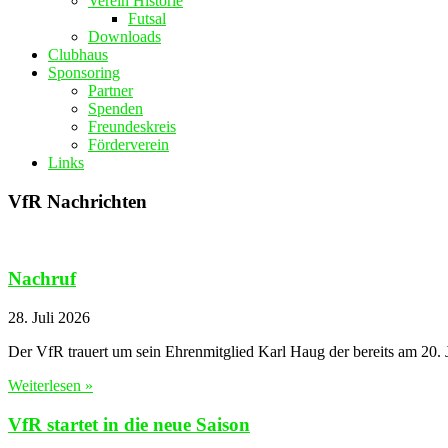
Verein Historie
Futsal
Downloads
Clubhaus
Sponsoring
Partner
Spenden
Freundeskreis
Förderverein
Links
VfR Nachrichten
Nachruf
28. Juli 2026
Der VfR trauert um sein Ehrenmitglied Karl Haug der bereits am 20.
Weiterlesen »
VfR startet in die neue Saison