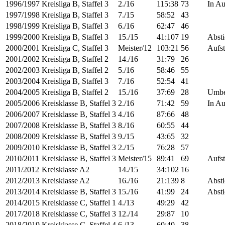
1996/1997
Kreisliga B, Staffel 3
2./16
115:38
73
In Au
1997/1998
Kreisliga B, Staffel 3
7./15
58:52
43
1998/1999
Kreisliga B, Staffel 3
6./16
62:47
46
1999/2000
Kreisliga B, Staffel 3
15./15
41:107
19
Absti
2000/2001
Kreisliga C, Staffel 3
Meister/12
103:21
56
Aufst
2001/2002
Kreisliga B, Staffel 2
14./16
31:79
26
2002/2003
Kreisliga B, Staffel 2
5./16
58:46
55
2003/2004
Kreisliga B, Staffel 3
7./16
52:54
41
2004/2005
Kreisliga B, Staffel 2
15./16
37:69
28
Umbe
2005/2006
Kreisklasse B, Staffel 3
2./16
71:42
59
In Au
2006/2007
Kreisklasse B, Staffel 3
4./16
87:66
48
2007/2008
Kreisklasse B, Staffel 3
8./16
60:55
44
2008/2009
Kreisklasse B, Staffel 3
9./15
43:65
32
2009/2010
Kreisklasse B, Staffel 3
2./15
76:28
57
2010/2011
Kreisklasse B, Staffel 3
Meister/15
89:41
69
Aufst
2011/2012
Kreisklasse A2
14./15
34:102
16
2012/2013
Kreisklasse A2
16./16
21:139
8
Absti
2013/2014
Kreisklasse B, Staffel 3
15./16
41:99
24
Absti
2014/2015
Kreisklasse C, Staffel 1
4./13
49:29
42
2017/2018
Kreisklasse C, Staffel 3
12./14
29:87
10
2018/2019
Kreisklasse C, Staffel 4
6./13
60:40
38