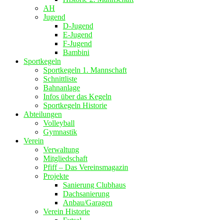
AH
Jugend
D-Jugend
E-Jugend
F-Jugend
Bambini
Sportkegeln
Sportkegeln 1. Mannschaft
Schnittliste
Bahnanlage
Infos über das Kegeln
Sportkegeln Historie
Abteilungen
Volleyball
Gymnastik
Verein
Verwaltung
Mitgliedschaft
Pfiff – Das Vereinsmagazin
Projekte
Sanierung Clubhaus
Dachsanierung
Anbau/Garagen
Verein Historie