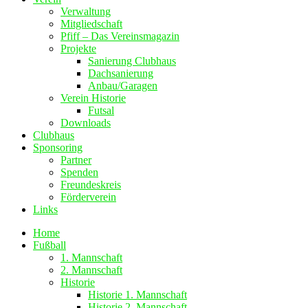
Verwaltung
Mitgliedschaft
Pfiff – Das Vereinsmagazin
Projekte
Sanierung Clubhaus
Dachsanierung
Anbau/Garagen
Verein Historie
Futsal
Downloads
Clubhaus
Sponsoring
Partner
Spenden
Freundeskreis
Förderverein
Links
Home
Fußball
1. Mannschaft
2. Mannschaft
Historie
Historie 1. Mannschaft
Historie 2. Mannschaft