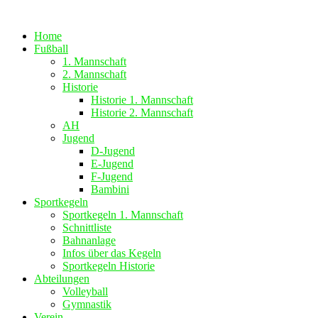
Zum
Inhalt
Home
springen
Fußball
1. Mannschaft
2. Mannschaft
Historie
Historie 1. Mannschaft
Historie 2. Mannschaft
AH
Jugend
D-Jugend
E-Jugend
F-Jugend
Bambini
Sportkegeln
Sportkegeln 1. Mannschaft
Schnittliste
Bahnanlage
Infos über das Kegeln
Sportkegeln Historie
Abteilungen
Volleyball
Gymnastik
Verein