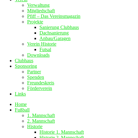
Verwaltung
Mitgliedschaft
Pfiff – Das Vereinsmagazin
Projekte
Sanierung Clubhaus
Dachsanierung
Anbau/Garagen
Verein Historie
Futsal
Downloads
Clubhaus
Sponsoring
Partner
Spenden
Freundeskreis
Förderverein
Links
Home
Fußball
1. Mannschaft
2. Mannschaft
Historie
Historie 1. Mannschaft
Historie 2. Mannschaft