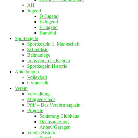
AH
Jugend
D-Jugend
E-Jugend
F-Jugend
Bambini
Sportkegeln
Sportkegeln 1. Mannschaft
Schnittliste
Bahnanlage
Infos über das Kegeln
Sportkegeln Historie
Abteilungen
Volleyball
Gymnastik
Verein
Verwaltung
Mitgliedschaft
Pfiff – Das Vereinsmagazin
Projekte
Sanierung Clubhaus
Dachsanierung
Anbau/Garagen
Verein Historie