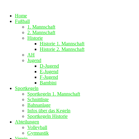
Zum
Inhalt
Home
springen
Fußball
1. Mannschaft
2. Mannschaft
Historie
Historie 1. Mannschaft
Historie 2. Mannschaft
AH
Jugend
D-Jugend
E-Jugend
F-Jugend
Bambini
Sportkegeln
Sportkegeln 1. Mannschaft
Schnittliste
Bahnanlage
Infos über das Kegeln
Sportkegeln Historie
Abteilungen
Volleyball
Gymnastik
Verein