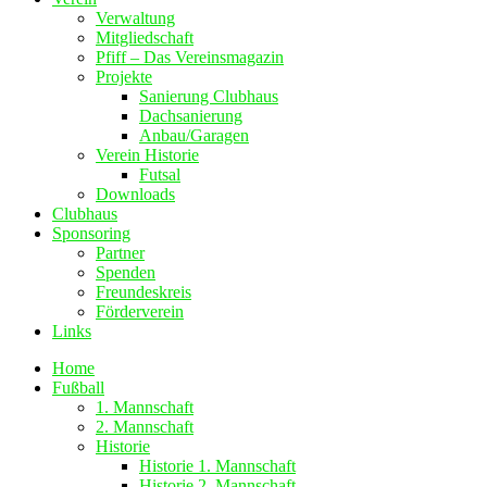
Verwaltung
Mitgliedschaft
Pfiff – Das Vereinsmagazin
Projekte
Sanierung Clubhaus
Dachsanierung
Anbau/Garagen
Verein Historie
Futsal
Downloads
Clubhaus
Sponsoring
Partner
Spenden
Freundeskreis
Förderverein
Links
Home
Fußball
1. Mannschaft
2. Mannschaft
Historie
Historie 1. Mannschaft
Historie 2. Mannschaft