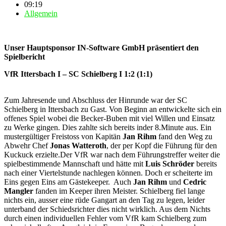
09:19
Allgemein
Unser Hauptsponsor IN-Software GmbH präsentiert den
Spielbericht
VfR Ittersbach I – SC Schielberg I 1:2 (1:1)
Zum Jahresende und Abschluss der Hinrunde war der SC
Schielberg in Ittersbach zu Gast. Von Beginn an entwickelte sich ein
offenes Spiel wobei die Becker-Buben mit viel Willen und Einsatz
zu Werke gingen. Dies zahlte sich bereits inder 8.Minute aus. Ein
mustergültiger Freistoss von Kapitän
Jan Rihm
fand den Weg zu
Abwehr Chef
Jonas Watteroth
, der per Kopf die Führung für den
Kuckuck erzielte.Der VfR war nach dem Führungstreffer weiter die
spielbestimmende Mannschaft und hätte mit
Luis Schröder
bereits
nach einer Viertelstunde nachlegen können. Doch er scheiterte im
Eins gegen Eins am Gästekeeper. Auch
Jan Rihm
und
Cedric
Mangler
fanden im Keeper ihren Meister. Schielberg fiel lange
nichts ein, ausser eine rüde Gangart an den Tag zu legen, leider
unterband der Schiedsrichter dies nicht wirklich. Aus dem Nichts
durch einen individuellen Fehler vom VfR kam Schielberg zum