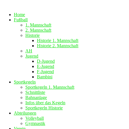
Zum
Inhalt
Home
springen
Fußball
1. Mannschaft
2. Mannschaft
Historie
Historie 1. Mannschaft
Historie 2. Mannschaft
AH
Jugend
D-Jugend
E-Jugend
F-Jugend
Bambini
Sportkegeln
Sportkegeln 1. Mannschaft
Schnittliste
Bahnanlage
Infos über das Kegeln
Sportkegeln Historie
Abteilungen
Volleyball
Gymnastik
Verein