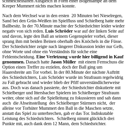
schmeichelhaften Ausgleich in Form einer Bogenlampe an dem
Keeper Mummert nichts machen konnte.
Nach dem Wechsel war in den ersten 20 Minuten bei Nieselregen,
Sand bei den Grün-Weißen im Spielfluss und Schielberg hatte mehr
Ballbesitz. In der 70.Minute machte der Schiedsrichter leider wieder
negativ von sich reden.
Luis Schröder
war auf der linken Seite auf
und davon, legte den Ball an seinem Gegenspieler vorbei, dieser
sprang ihm mit beiden Beinen oberhalb des Knöchels in die Füsse.
Der Schiedsrichter zeigte nach längerer Diskussion leider nur Gelb,
ohne Worte und ohne ein Verständnis für solche eine
Fehlentscheidung.
Eine Verletzung
w
urde hier billigend in Kauf
genommen.
Danach hatte
Jason Müller
mit einem Fernschuss die
Option einen Treffer zu erzielen, doch der Ball ging um
Haaresbreite am Tor vorbei. In der 80.Minute der nächste Auftritt
des Schiedsrichters, Luis Schröder wurde im Strafraum regelwidrig
zu Fall gebracht und wieder blieb der Pfiff unverständlicherweise
aus. Doch was danach passierte, der Schiedsrichter diskutierte mit
Schielberger und Ittersbacher Spielern im Schielberger Strafraum
weiter, ohne sich auf die Spielleitung zu fokussieren und sah dann
auch die Abseitsstellung des Schielberger Stürmers nicht, der
alleine vor Torhüter Mummert den Ball in die Maschen setzte,
anstatt das Spiel zu unterbrechen, gab er das Tor. Indiskutable
Leistung des Schiedsrichters. Schielberg nimmt glücklich drei
Punkte mit, auch dank dem 12 Mann, dem Schiedsrichter.