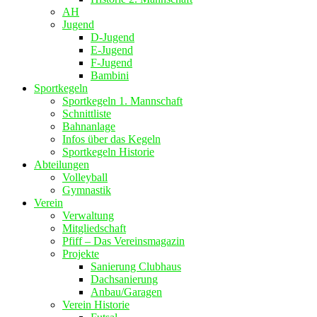
AH
Jugend
D-Jugend
E-Jugend
F-Jugend
Bambini
Sportkegeln
Sportkegeln 1. Mannschaft
Schnittliste
Bahnanlage
Infos über das Kegeln
Sportkegeln Historie
Abteilungen
Volleyball
Gymnastik
Verein
Verwaltung
Mitgliedschaft
Pfiff – Das Vereinsmagazin
Projekte
Sanierung Clubhaus
Dachsanierung
Anbau/Garagen
Verein Historie