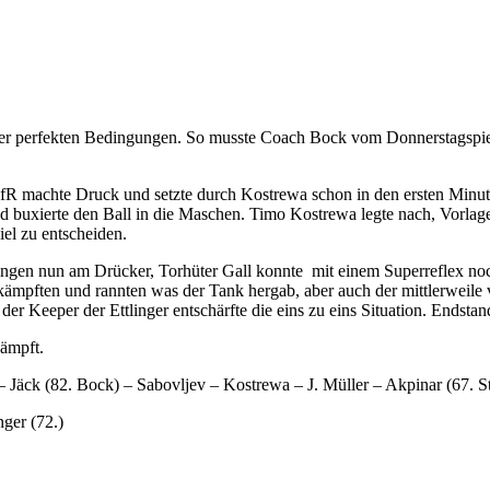
ter perfekten Bedingungen. So musste Coach Bock vom Donnerstagspiel 
VfR machte Druck und setzte durch Kostrewa schon in den ersten Minut
d buxierte den Ball in die Maschen. Timo Kostrewa legte nach, Vorlage
iel zu entscheiden.
ingen nun am Drücker, Torhüter Gall konnte mit einem Superreflex noch
pften und rannten was der Tank hergab, aber auch der mittlerweile verd
r Keeper der Ettlinger entschärfte die eins zu eins Situation. Endstan
kämpft.
Jäck (82. Bock) – Sabovljev – Kostrewa – J. Müller – Akpinar (67. St
nger (72.)