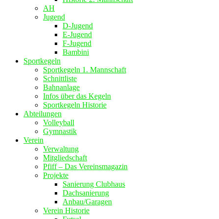
AH
Jugend
D-Jugend
E-Jugend
F-Jugend
Bambini
Sportkegeln
Sportkegeln 1. Mannschaft
Schnittliste
Bahnanlage
Infos über das Kegeln
Sportkegeln Historie
Abteilungen
Volleyball
Gymnastik
Verein
Verwaltung
Mitgliedschaft
Pfiff – Das Vereinsmagazin
Projekte
Sanierung Clubhaus
Dachsanierung
Anbau/Garagen
Verein Historie