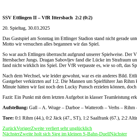
SSV Ettlingen II – VfR Ittersbach 2:2 (0:2)
20. Spieltag, 30.03.2025
Das Gastspiel am Sonntag im Ettlinger Stadion stand nicht gerade un
Motto wir versuchen alles begannen wir das Spiel.
So war auch Ettlingen überrascht aufgrund unserer Spielweise. Der 
Ittersbacher Jungs. Dragan Sabovljev fand die Lücke im Strafraum un
fand nicht wirklich ins Spiel. Der VfR verpasste es, wie so oft, das Sp
Nach dem Wechsel, wie leider gewohnt, war es ein anderes Bild. Ettl
Gastgeber verkürzten auf 1:2. Die Mannen um Spielführer Jan Rihm käm
Minute hätten wir fast noch den Lucky Punsch erzielen können, doch de
Fazit: Ein Punkt mit dem letzten Aufgebot in klasser Teamleistung er
Aufstellung:
Gall – A. Wrage – Darboe – Watteroth – Verhs – Rihm – 
Tore:
0:1 Rihm (44.), 0:2 Jäck (47., ST), 1:2 Saalfrank (67.), 2:2 Alti
Zurück
Voriger
Zweite verliert sehr unglücklich
Nächster
Zweite holt sich Sieg im kleinen S-Bahn-Duell
Nächster