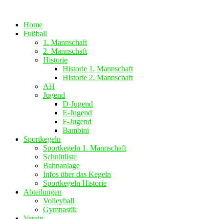
Zum
Inhalt
Home
springen
Fußball
1. Mannschaft
2. Mannschaft
Historie
Historie 1. Mannschaft
Historie 2. Mannschaft
AH
Jugend
D-Jugend
E-Jugend
F-Jugend
Bambini
Sportkegeln
Sportkegeln 1. Mannschaft
Schnittliste
Bahnanlage
Infos über das Kegeln
Sportkegeln Historie
Abteilungen
Volleyball
Gymnastik
Verein