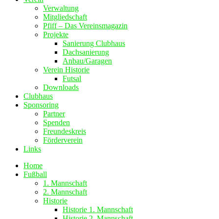
Verwaltung
Mitgliedschaft
Pfiff – Das Vereinsmagazin
Projekte
Sanierung Clubhaus
Dachsanierung
Anbau/Garagen
Verein Historie
Futsal
Downloads
Clubhaus
Sponsoring
Partner
Spenden
Freundeskreis
Förderverein
Links
Home
Fußball
1. Mannschaft
2. Mannschaft
Historie
Historie 1. Mannschaft
Historie 2. Mannschaft